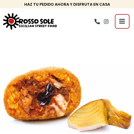
Ir
Navegación
HAZ TU PEDIDO AHORA Y DISFRUTA EN CASA
al
de
Mai
contenido
entradas
Men