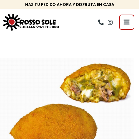
Ir
Navegación
HAZ TU PEDIDO AHORA Y DISFRUTA EN CASA
al
de
Mai
contenido
entradas
Men